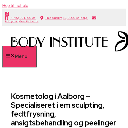
Hop til indhold
(+45) 98 13 00 06
Hadsundvej 3, 9000 Aalborg
info@bodyinstitute.dk
Menu
Kosmetolog i Aalborg –
Specialiseret i em sculpting,
fedtfrysning,
ansigtsbehandling og peelinger