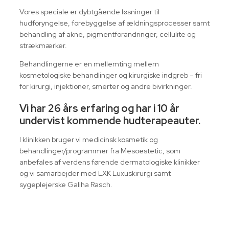
Vores speciale er dybtgående løsninger til
hudforyngelse, forebyggelse af ældningsprocesser samt
behandling af akne, pigmentforandringer, cellulite og
strækmærker.
Behandlingerne er en mellemting mellem
kosmetologiske behandlinger og kirurgiske indgreb – fri
for kirurgi, injektioner, smerter og andre bivirkninger.
Vi har 26 års erfaring og har i 10 år
undervist kommende hudterapeauter.
I klinikken bruger vi medicinsk kosmetik og
behandlinger/programmer fra Mesoestetic, som
anbefales af verdens førende dermatologiske klinikker
og vi samarbejder med LXK Luxuskirurgi samt
sygeplejerske Galiha Rasch.​